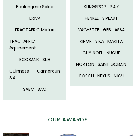
Boulangerie Saker
KLINGSPOR
R.A.K
Dovv
HENKEL
SIPLAST
TRACTAFRIC Motors
VACHETTE
GEB
ASSA
TRACTAFRIC
KIPOR
SIKA
MAKITA
équipement
GUY NOEL
NUGUE
ECOBANK
SNH
NORTON
SAINT GOBAIN
Guinness Cameroun
BOSCH
NEXUS
NIKAI
S.A
SABC
BAO
OUR AWARDS