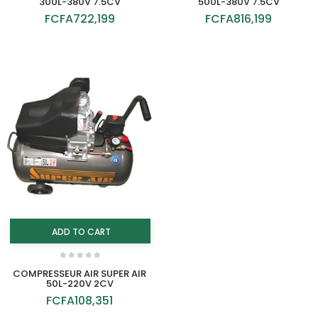
300L-380V 7.5CV
500L-380V 7.5CV
FCFA722,199
FCFA816,199
ADD TO CART
COMPRESSEUR AIR SUPER AIR
50L-220V 2CV
FCFA108,351